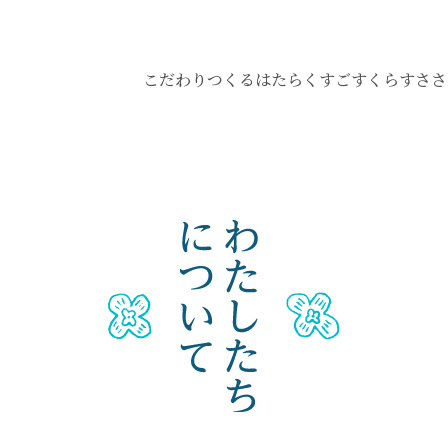
こだわり
つくる
はたらく
すごす
くらす
ささ